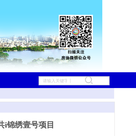
共i锦绣壹号项目