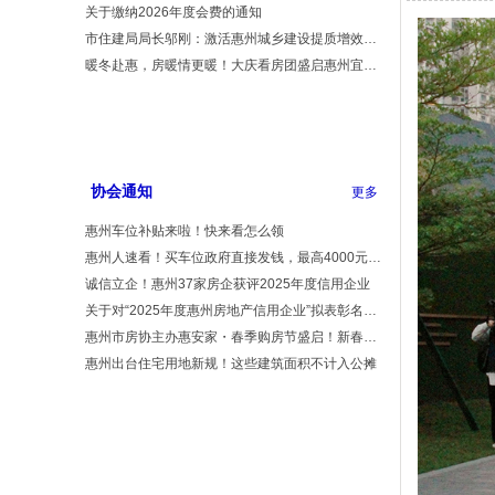
关于缴纳2026年度会费的通知
市住建局局长邬刚：激活惠州城乡建设提质增效新动能
暖冬赴惠，房暖情更暖！大庆看房团盛启惠州宜居之旅
协会通知
更多
惠州车位补贴来啦！快来看怎么领
惠州人速看！买车位政府直接发钱，最高4000元！名额有限先到先得
诚信立企！惠州37家房企获评2025年度信用企业
关于对“2025年度惠州房地产信用企业”拟表彰名单进行公示的通知
惠州市房协主办惠安家・春季购房节盛启！新春到惠，轻松看好房
惠州出台住宅用地新规！这些建筑面积不计入公摊