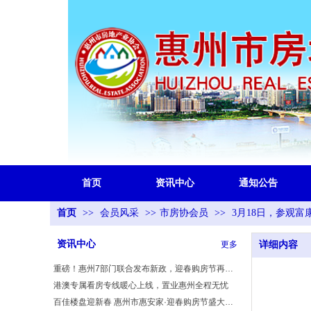
首页
资讯中心
通知公告
首页
>>
会员风采
>>
市房协会员
>>
3月18日，参观富
资讯中心
更多
详细内容
重磅！惠州7部门联合发布新政，迎春购房节再添政策红利
港澳专属看房专线暖心上线，置业惠州全程无忧
百佳楼盘迎新春 惠州市惠安家·迎春购房节盛大启幕