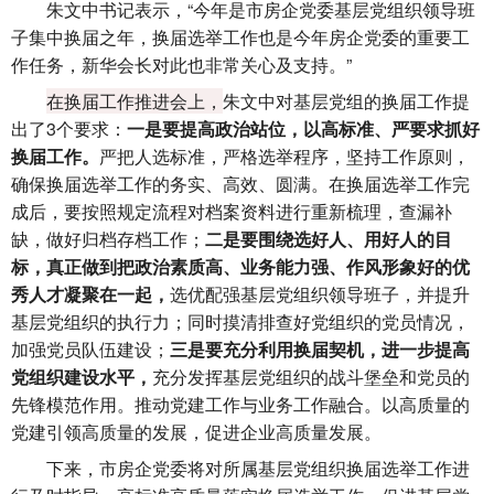
朱文中书记表示，“今年是市房企党委基层党组织领导班
子集中换届之年，换届选举工作也是今年房企党委的重要工
作任务，新华会长对此也非常关心及支持。”
在
换届工作推
进会上，
朱文中对基层党组的换届工作提
出了3个要求：
一是要提高政治站位，以高标准、严要求抓好
换届工作。
严把人选标准，严格选举程序，坚持工作原则，
确保换届选举工作的务实、高效、圆满。
在换届选举工作完
成后，要按照规定流程对档案资料进行重新梳理，查漏补
缺，做好归档存档工作；
二是要围绕选好人、用好人的目
标，真正做到把政治素质高、业务能力强、作风形象好的优
秀人才凝聚在一起，
选优配强基层党组织领导班子，并提升
基层党组织的执行力；
同时摸清排查好党组织的党员情况，
加强党员队伍建设；
三是要充分利用换届契机，进一步提高
党组织建设水平，
充分发挥基层党组织的战斗堡垒和党员的
先锋模范作用。
推动党建工作与业务工作融合。
以高质量的
党建引领高质量的发展，促进企业高质量发展。
下来，市房企党委将对所属基层党组织换届选举工作进