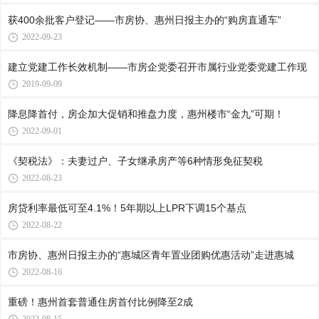
获400余批客户登记——市房协、惠州日报主办的“购房直通车”
2022-09-23
建立党建工作长效机制——市房企党委召开市属行业党委党建工作现
2019-09-09
降息降首付，房企加大促销和推盘力度，惠州楼市“金九”可期！
2022-09-01
《契税法》：夫妻过户、子女继承房产等6种情形免征契税
2022-08-23
房贷利率最低可至4.1%！5年期以上LPR下调15个基点
2022-08-22
市房协、惠州日报主办的“惠城区青年置业团购优惠活动”走进惠城
2022-08-16
重磅！惠州首套普通住房首付比例降至2成