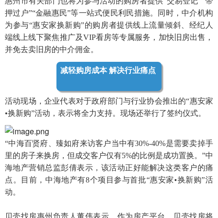
惠州市有关部门也将为参与活动的购房者提供“交易登记”“带
押过户”“金融惠民”等一站式便民利民措施。同时，中介机构
为参与“惠安家换新购”的购房者提供线上流量倾斜、经纪人
端线上线下聚焦推广及VIP看房等专属服务，加快旧房出售，
并免去卖旧房的中介佣金。
减轻购房成本
解决行业痛点
活动现场，企业代表对于政府部门与行业协会推出的“惠安家
•换新购”活动，表示将全力支持。现场还举行了签约仪式。
“中海百贤府、臻如府来访客户当中有30%-40%是需要卖掉手
里的房子来换房，但成交客户仅有5%的比例是成功置换。”中
海地产营销总监彭倩表示，该活动正好能解决这类客户的痛
点。目前，中海地产有8个项目参与首批“惠安家•换新购”活
动。
贝壳找房惠州负责人董伟表示，作为房产平台，贝壳找房将